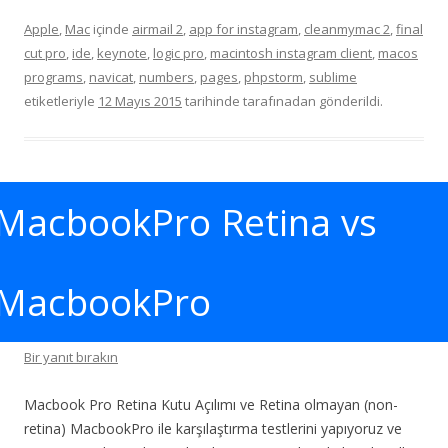
Apple
,
Mac
içinde
airmail 2
,
app for instagram
,
cleanmymac 2
,
final
cut pro
,
ide
,
keynote
,
logic pro
,
macintosh instagram client
,
macos
programs
,
navicat
,
numbers
,
pages
,
phpstorm
,
sublime
etiketleriyle
12 Mayıs 2015
tarihinde
tarafınadan gönderildi.
MacbookPro Retina vs
MacbookPro
Bir yanıt bırakın
Macbook Pro Retina Kutu Açılımı ve Retina olmayan (non-
retina) MacbookPro ile karşılaştırma testlerini yapıyoruz ve