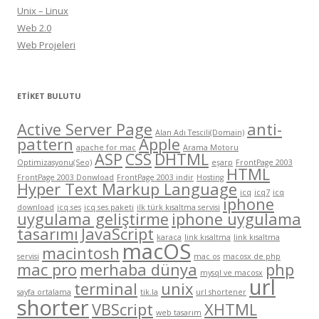
Unix – Linux
Web 2.0
Web Projeleri
ETIKET BULUTU
Active Server Page
anti-
Alan Adı Tescili(Domain)
pattern
Apple
apache for mac
Arama Motoru
ASP
CSS
DHTML
Optimizasyonu(Seo)
eşarp
FrontPage 2003
HTML
FrontPage 2003 Donwload
FrontPage 2003 indir
Hosting
Hyper Text Markup Language
icq
icq7
icq
iphone
download
icq ses
icq ses paketi
ilk türk kısaltma servisi
uygulama geliştirme
iphone uygulama
tasarımı
JavaScript
karaca
link kısaltma
link kısaltma
macOS
macintosh
servisi
mac os
macosx de php
mac pro
merhaba dünya
php
mysql ve macosx
url
terminal
unix
sayfa ortalama
tik.la
url shortener
shorter
VBScript
XHTML
web tasarım