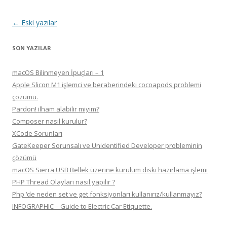
Yazı dolaşımı
←
Eski yazılar
SON YAZILAR
macOS Bilinmeyen İpuçları – 1
Apple Slicon M1 işlemci ve beraberindeki cocoapods problemi
çözümü.
Pardon! ilham alabilir miyim?
Composer nasıl kurulur?
XCode Sorunları
GateKeeper Sorunsalı ve Unidentified Developer probleminin
çözümü
macOS Sierra USB Bellek üzerine kurulum diski hazırlama işlemi
PHP Thread Olayları nasıl yapılır ?
Php ‘de neden set ve get fonksiyonları kullanırız/kullanmayız?
INFOGRAPHIC – Guide to Electric Car Etiquette.