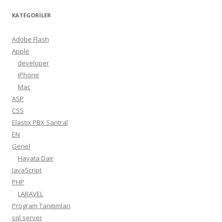
KATEGORILER
Adobe Flash
Apple
developer
iPhone
Mac
ASP
CSS
Elastix PBX Santral
EN
Genel
Hayata Dair
JavaScript
PHP
LARAVEL
Program Tanıtımları
sql server