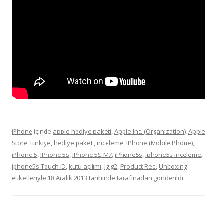
iPhone
içinde
apple hediye paketi
,
Apple Inc. (Organization)
,
Apple
Store Türkiye
,
hediye paketi
,
inceleme
,
IPhone (Mobile Phone)
,
iPhone 5
,
IPhone 5s
,
iPhone 5S M7
,
iPhone5s
,
iphone5s inceleme
,
iphone5s Touch ID
,
kutu açılımı
,
lg g2
,
Product Red
,
Unboxing
etiketleriyle
18 Aralık 2013
tarihinde
tarafınadan gönderildi.