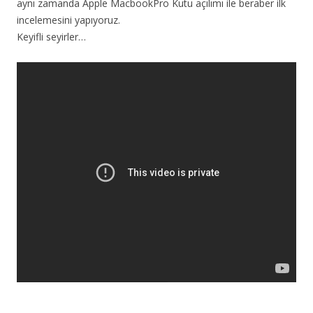
aynı zamanda Apple MacbookPro Kutu açılımı ile beraber ilk
incelemesini yapıyoruz.
Keyifli seyirler…