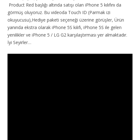
Product Red başlığı altında satışı olan iPhone 5 kılıfını da
görmüş oluyoruz. Bu videoda Touch ID (Parmak izi
okuyucusu),Hediye paketi seçeneği üzerine görüşler, Ürün
yanında ekstra olarak iPhone 5S kılıfı, iPhone 5S ile gelen
yenilikler ve iPhone 5 / LG G2 karşılaştırması yer almaktadır.
İyi Seyirler…