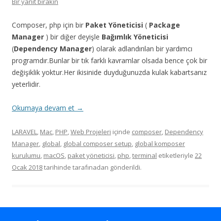
Bir yanıt bırakın
Composer, php için bir
Paket Yöneticisi
(
Package
Manager
) bir diğer deyişle
Bağımlık Yöneticisi
(
Dependency Manager
) olarak adlandırılan bir yardımcı
programdır.Bunlar bir tık farklı kavramlar olsada bence çok bir
değişiklik yoktur.Her ikisinide duyduğunuzda kulak kabartsanız
yeterlidir.
Okumaya devam et
→
LARAVEL
,
Mac
,
PHP
,
Web Projeleri
içinde
composer
,
Dependency
Manager
,
global
,
global composer setup
,
global komposer
kurulumu
,
macOS
,
paket yöneticisi
,
php
,
terminal
etiketleriyle
22
Ocak 2018
tarihinde
tarafınadan gönderildi.