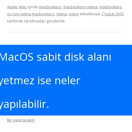
Apple
,
Mac
içinde
macbookpro
,
macbookpro retina
,
macbookpro
vs non-retina macbookpro
,
retina
,
video
etiketleriyle
7 Şubat 2015
tarihinde
tarafınadan gönderildi.
MacOS sabit disk alanı
yetmez ise neler
yapılabilir.
Bir yanıt bırakın