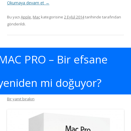
Okumaya devam et
→
Bu yazı
Apple
,
Mac
kategorisine
2 Eylül 2014
tarihinde
tarafından
gönderildi.
MAC PRO – Bir efsane
yeniden mi doğuyor?
Bir yanıt bırakın