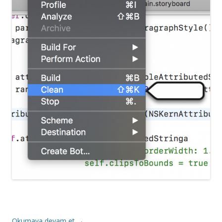
Okumaya devam et
→