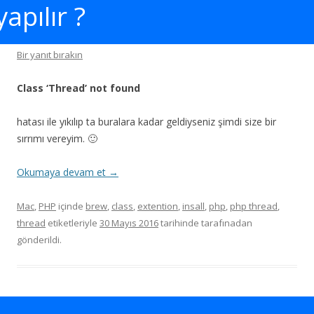
yapılır ?
Bir yanıt bırakın
Class ‘Thread’ not found
hatası ile yıkılıp ta buralara kadar geldiyseniz şimdi size bir
sırrımı vereyim. 🙂
Okumaya devam et
→
Mac
,
PHP
içinde
brew
,
class
,
extention
,
insall
,
php
,
php thread
,
thread
etiketleriyle
30 Mayıs 2016
tarihinde
tarafınadan
gönderildi.