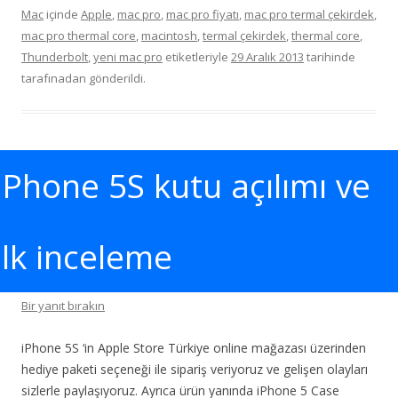
Mac
içinde
Apple
,
mac pro
,
mac pro fiyatı
,
mac pro termal çekirdek
,
mac pro thermal core
,
macintosh
,
termal çekirdek
,
thermal core
,
Thunderbolt
,
yeni mac pro
etiketleriyle
29 Aralık 2013
tarihinde
tarafınadan gönderildi.
iPhone 5S kutu açılımı ve
ilk inceleme
Bir yanıt bırakın
iPhone 5S ‘in Apple Store Türkiye online mağazası üzerinden
hediye paketi seçeneği ile sipariş veriyoruz ve gelişen olayları
sizlerle paylaşıyoruz. Ayrıca ürün yanında iPhone 5 Case