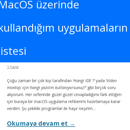
MacOS üzerinde
kullandığım uygulamaların
listesi
1 Yanıt
Çoğu zaman bir çok kişi tarafından
‘Hangi IDE ?’
yada
‘Video
montajı için hangi yazılım kullanıyorsunuz?’
gibi birçok soru
alıyorum. Her seferinde güzel güzel cevapladığımı fark ettiğim
için buraya bir macOS uygulama rehberimi hazırlamaya karar
verdim. Şu şekilde programlar ile haşır neşirim…
Okumaya devam et
→