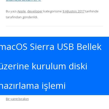
Bu yazı
Apple
,
developer
kategorisine
9 Ağustos 2017
tarihinde
tarafından gönderildi.
macOS Sierra USB Bellek
üzerine kurulum diski
hazırlama işlemi
Bir yanıt bırakın