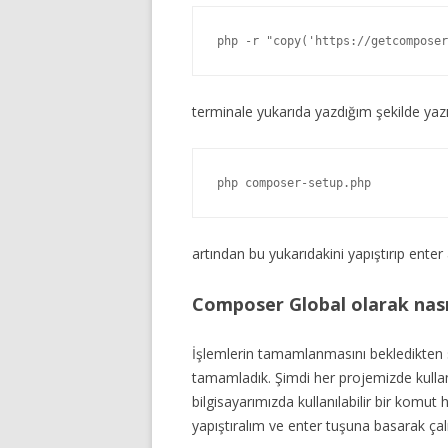
php -r "copy('https://getcomposer
terminale yukarıda yazdığım şekilde yazı
php composer-setup.php
artından bu yukarıdakini yapıştırıp enter
Composer Global olarak nası
İşlemlerin tamamlanmasını bekledikten
tamamladık. Şimdi her projemizde kull
bilgisayarımızda kullanılabilir bir komut
yapıştıralım ve enter tuşuna basarak çalı