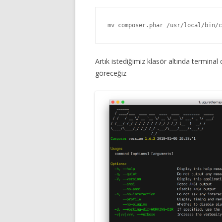
mv composer.phar /usr/local/bin/c
Artık istediğimiz klasör altında termina
göreceğiz