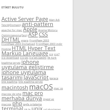
ETIKET BULUTU
Active Server Page
Alan Adı
anti-pattern
Tescili(Domain)
Apple
apache for mac
Arama Motoru
ASP
CSS
Optimizasyonu(Seo)
DHTML
eşarp
FrontPage 2003
FrontPage 2003 Donwload
FrontPage 2003 indir
HTML
Hyper Text
Hosting
Markup Language
icq
icq7
icq download
icq ses
icq ses paketi
ilk türk
iphone
kısaltma servisi
uygulama geliştirme
iphone uygulama
tasarımı
JavaScript
karaca
link kısaltma
link kısaltma servisi
macOS
macintosh
mac os
mac pro
macosx de php
merhaba dünya
mysql ve
php
macosx
sayfa ortalama
terminal
unix
tik.la
url shortener