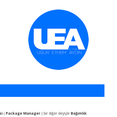
İçeriğe geç
si
(
Package Manager
) bir diğer deyişle
Bağımlık