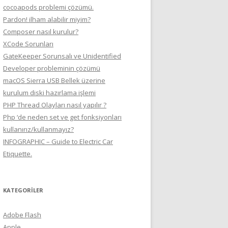
cocoapods problemi çözümü.
Pardon! ilham alabilir miyim?
Composer nasıl kurulur?
XCode Sorunları
GateKeeper Sorunsalı ve Unidentified
Developer probleminin çözümü
macOS Sierra USB Bellek üzerine
kurulum diski hazırlama işlemi
PHP Thread Olayları nasıl yapılır ?
Php ‘de neden set ve get fonksiyonları
kullanırız/kullanmayız?
INFOGRAPHIC – Guide to Electric Car
Etiquette.
KATEGORILER
Adobe Flash
Apple