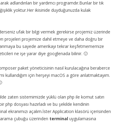
larak adlandırılan bir yardımcı programdır.Bunlar bir tık
ğişiklik yoktur.Her ikisinide duyduğunuzda kulak
derseniz ufak bir bilgi vermek gerekirse projemiz üzerinde
ayrı projeleri projemize dahil etmeye ve daha doğru bir
kullanmaya bu sayede amerikayı tekrar keşfetmememize
cileri ne işe yarar diye googlenada bilinir. 🙂
composer paket yöneticisinin nasıl kurulacağına beraberce
emi kullandığım için herşeyi macOS a göre anlatmaktayım.

ilde zaten sistemimizde yüklü olan php ile komut satırı
ir php dosyası hazırladı ve bu şekilde kendinin
al ekranımızı açalım.İster Application klasörü içerisinden
i arama çubuğu üzerinden
terminal
uygulamasına