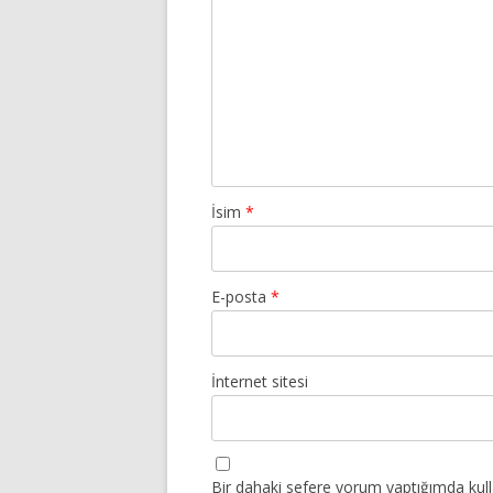
İsim
*
E-posta
*
İnternet sitesi
Bir dahaki sefere yorum yaptığımda kul