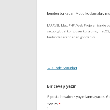
benden bu kadar. Mutlu kodlamalar, mutl
LARAVEL
,
Mac
,
PHP
,
Web Projeleri
içinde
c
setup
,
global komposer kurulumu
,
macOS
tarihinde
tarafınadan gönderildi.
Yazı dolaşımı
←
XCode Sorunları
Bir cevap yazın
E-posta hesabınız yayımlanmayacak.
Ge
Yorum
*