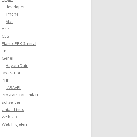
developer
iPhone
Mac
ASP
CSS
Elastix PBX Santral
EN
Genel
Hayata Dair
JavaScript
PHP
LARAVEL
Program Tanıtımları
sql server
Unix – Linux
Web 2.0
Web Projeleri