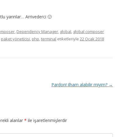
u yarınlar… Arrivederci 🙂
omposer
,
Dependency Manager
,
global
,
global composer
,
paket yöneticisi
,
php
,
terminal
etiketleriyle
22 Ocak 2018
Pardon! ilham alabilir miyim?
→
rekli alanlar
*
ile işaretlenmişlerdir