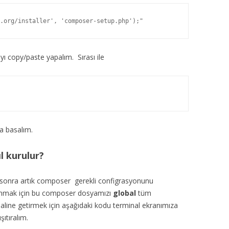
.org/installer', 'composer-setup.php');"
yı copy/paste yapalım. Sırası ile
 a basalım.
l kurulur?
 sonra artık composer gerekli configrasyonunu
anmak için bu composer dosyamızı
global
tüm
 haline getirmek için aşağıdaki kodu terminal ekranımıza
şıtıralım.