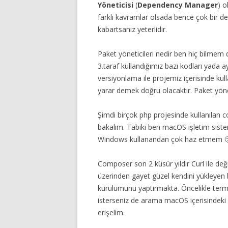
Yöneticisi
(
Dependency Manager
) o
farklı kavramlar olsada bence çok bir de
kabartsanız yeterlidir.
Paket yöneticileri nedir ben hiç bilmem 
3.taraf kullandığımız bazı kodları yada 
versiyonlama ile projemiz içerisinde 
yarar demek doğru olacaktır. Paket yöneti
Şimdi birçok php projesinde kullanılan 
bakalım. Tabiki ben macOS işletim sist
Windows kullanandan çok haz etmem 
Composer son 2 küsür yıldır Curl ile değ
üzerinden gayet güzel kendini yükleyen b
kurulumunu yaptırmakta. Öncelikle termin
isterseniz de arama macOS içerisindek
erişelim.