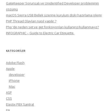
GateKeeper Sorunsalı ve Unidentified Developer probleminin
çözümü
macOS Sierra USB Bellek üzerine kurulum diski hazırlama işlemi
PHP Thread Olayları nasıl yapılır ?
Php ‘de neden set ve get fonksiyonları kullanırız/kullanmayız?
INFOGRAPHIC – Guide to Electric Car Etiquette.
KATEGORILER
Adobe Flash
Apple
developer
iPhone
Mac
ASP
CSS
Elastix PBX Santral
EN