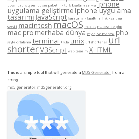
iphone
download
icq ses
icq ses paketi
ilk türk kısaltma servisi
uygulama geliştirme
iphone uygulama
tasarımı
JavaScript
karaca
link kısaltma
link kısaltma
macOS
macintosh
servisi
mac os
macosx de php
mac pro
merhaba dünya
php
mysql ve macosx
url
terminal
unix
sayfa ortalama
tik.la
url shortener
shorter
VBScript
XHTML
web tasarım
This is a simple tool that will generate a
MD5 Generator
from a
string.
md5 generator: md5generator.org