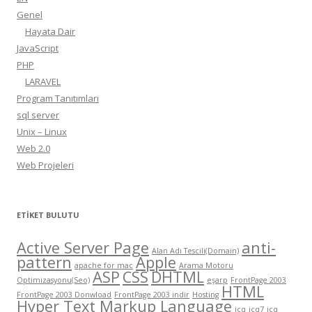
Genel
Hayata Dair
JavaScript
PHP
LARAVEL
Program Tanıtımları
sql server
Unix – Linux
Web 2.0
Web Projeleri
ETIKET BULUTU
Active Server Page
anti-
Alan Adı Tescili(Domain)
pattern
Apple
apache for mac
Arama Motoru
ASP
CSS
DHTML
Optimizasyonu(Seo)
eşarp
FrontPage 2003
HTML
FrontPage 2003 Donwload
FrontPage 2003 indir
Hosting
Hyper Text Markup Language
icq
icq7
icq