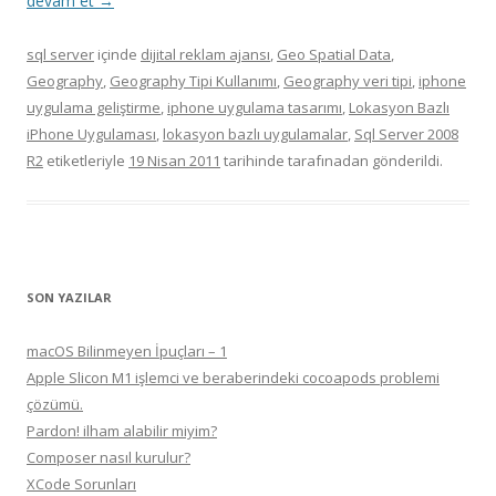
devam et
→
sql server
içinde
dijital reklam ajansı
,
Geo Spatial Data
,
Geography
,
Geography Tipi Kullanımı
,
Geography veri tipi
,
iphone
uygulama geliştirme
,
iphone uygulama tasarımı
,
Lokasyon Bazlı
iPhone Uygulaması
,
lokasyon bazlı uygulamalar
,
Sql Server 2008
R2
etiketleriyle
19 Nisan 2011
tarihinde
tarafınadan gönderildi.
SON YAZILAR
macOS Bilinmeyen İpuçları – 1
Apple Slicon M1 işlemci ve beraberindeki cocoapods problemi
çözümü.
Pardon! ilham alabilir miyim?
Composer nasıl kurulur?
XCode Sorunları