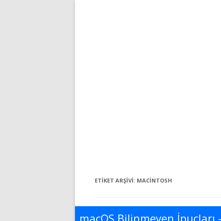
ETIKET ARŞIVI:
MACINTOSH
macOS Bilinmeyen İpuçları 