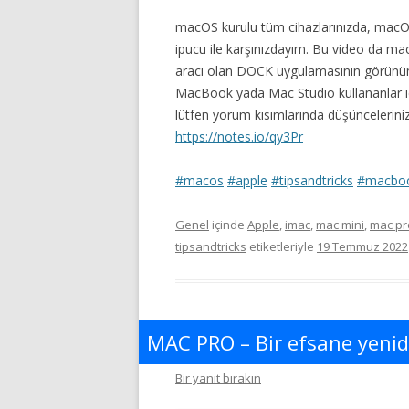
macOS kurulu tüm cihazlarınızda, macOS 
ipucu ile karşınızdayım. Bu video da m
aracı olan DOCK uygulamasının görünümü
MacBook yada Mac Studio kullananlar için
lütfen yorum kısımlarında düşüncelerinizi
https://notes.io/qy3Pr
#macos
#apple
#tipsandtricks
#macbo
Genel
içinde
Apple
,
imac
,
mac mini
,
mac pr
tipsandtricks
etiketleriyle
19 Temmuz 2022
MAC PRO – Bir efsane yeni
Bir yanıt bırakın