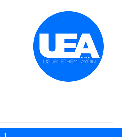
İçeriğe geç
– 1