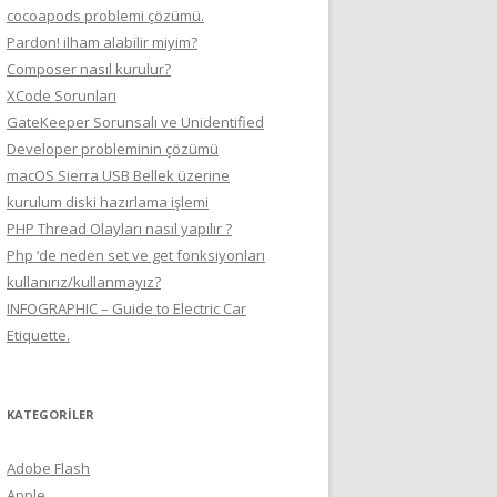
cocoapods problemi çözümü.
Pardon! ilham alabilir miyim?
Composer nasıl kurulur?
XCode Sorunları
GateKeeper Sorunsalı ve Unidentified
Developer probleminin çözümü
macOS Sierra USB Bellek üzerine
kurulum diski hazırlama işlemi
PHP Thread Olayları nasıl yapılır ?
Php ‘de neden set ve get fonksiyonları
kullanırız/kullanmayız?
INFOGRAPHIC – Guide to Electric Car
Etiquette.
KATEGORILER
Adobe Flash
Apple