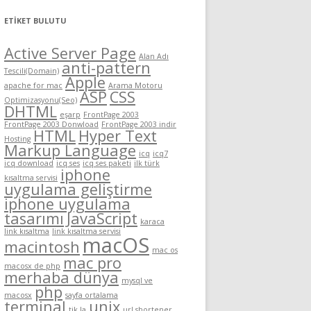
ETIKET BULUTU
Active Server Page
Alan Adı
anti-pattern
Tescili(Domain)
Apple
apache for mac
Arama Motoru
ASP
CSS
Optimizasyonu(Seo)
DHTML
eşarp
FrontPage 2003
FrontPage 2003 Donwload
FrontPage 2003 indir
HTML
Hyper Text
Hosting
Markup Language
icq
icq7
icq download
icq ses
icq ses paketi
ilk türk
iphone
kısaltma servisi
uygulama geliştirme
iphone uygulama
tasarımı
JavaScript
karaca
link kısaltma
link kısaltma servisi
macOS
macintosh
mac os
mac pro
macosx de php
merhaba dünya
mysql ve
php
macosx
sayfa ortalama
terminal
unix
tik.la
url shortener