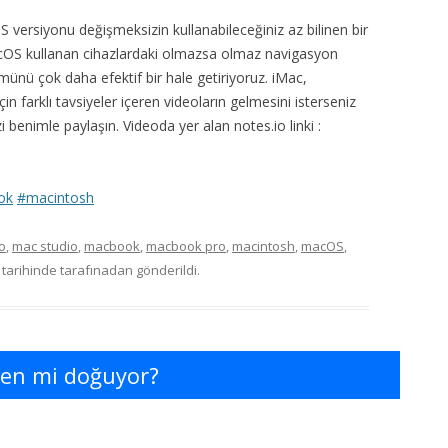
versiyonu değişmeksizin kullanabileceğiniz az bilinen bir
acOS kullanan cihazlardaki olmazsa olmaz navigasyon
nü çok daha efektif bir hale getiriyoruz. iMac,
 farklı tavsiyeler içeren videoların gelmesini isterseniz
 benimle paylaşın. Videoda yer alan notes.io linki :
ok
#macintosh
o
,
mac studio
,
macbook
,
macbook pro
,
macintosh
,
macOS
,
tarihinde
tarafınadan gönderildi.
den mi doğuyor?