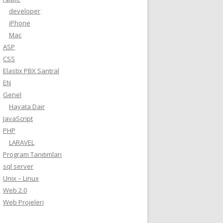
developer
iPhone
Mac
ASP
CSS
Elastix PBX Santral
EN
Genel
Hayata Dair
JavaScript
PHP
LARAVEL
Program Tanıtımları
sql server
Unix – Linux
Web 2.0
Web Projeleri