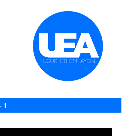
İçeriğe geç
– 1