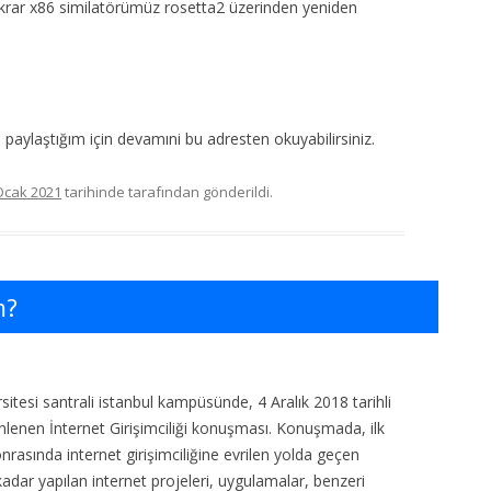
tekrar x86 similatörümüz rosetta2 üzerinden yeniden
paylaştığım için devamıni bu adresten okuyabilirsiniz.
Ocak 2021
tarihinde
tarafından gönderildi.
m?
sitesi santrali istanbul kampüsünde, 4 Aralık 2018 tarihli
zenlenen İnternet Girişimciliği konuşması. Konuşmada, ilk
onrasında internet girişimciliğine evrilen yolda geçen
kadar yapılan internet projeleri, uygulamalar, benzeri