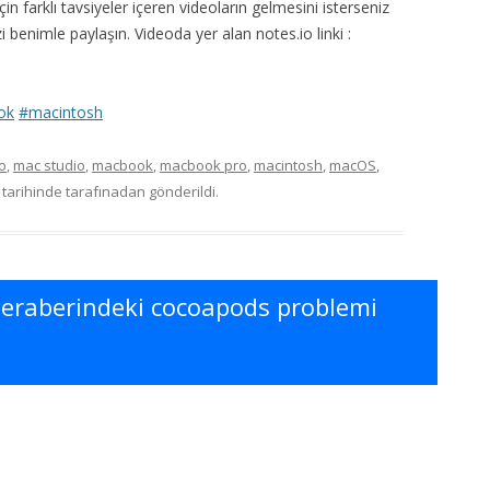
 farklı tavsiyeler içeren videoların gelmesini isterseniz
 benimle paylaşın. Videoda yer alan notes.io linki :
ok
#macintosh
o
,
mac studio
,
macbook
,
macbook pro
,
macintosh
,
macOS
,
tarihinde
tarafınadan gönderildi.
 beraberindeki cocoapods problemi