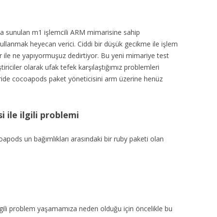
nıma sunulan m1 işlemcili ARM mimarisine sahip
kullanmak heyecan verici. Ciddi bir düşük gecikme ile işlem
r ile ne yapıyormuşuz dedirtiyor. Bu yeni mimariye test
iriciler olarak ufak tefek karşılaştığımız problemleri
ide cocoapods paket yöneticisini arm üzerine henüz
ile ilgili problemi
pods un bağımlıkları arasındaki bir ruby paketi olan
ilgili problem yaşamamıza neden olduğu için öncelikle bu