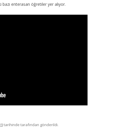
ki bazı enterasan öğretiler yer alıyor.
19
tarihinde
tarafından gönderildi.