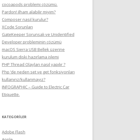
cocoapods problemi çözümü.
Pardon! ilham alabilir miyim?
Composer nasıl kurulur?
XCode Sorunları
GateKeeper Sorunsalı ve Unidentified
Developer probleminin çözümü
macOS Sierra USB Bellek üzerine
kurulum diski hazırlama işlemi
PHP Thread Olayları nasıl yapılır ?
Php ‘de neden set ve get fonksiyonları
kullanırız/kullanmayız?
INFOGRAPHIC – Guide to Electric Car
Etiquette.
KATEGORILER
Adobe Flash
Apple