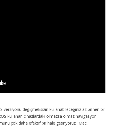
versiyonu değişmeksizin kullanabileceğiniz az bilinen bir
acOS kullanan cihazlardaki olmazsa olmaz navigasyon
nü çok daha efektif bir hale getiriyoruz. iMac,