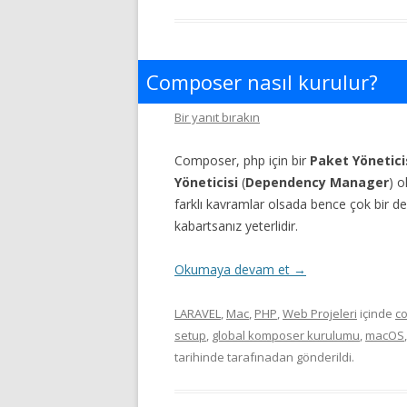
Composer nasıl kurulur?
Bir yanıt bırakın
Composer, php için bir
Paket Yönetici
Yöneticisi
(
Dependency Manager
) o
farklı kavramlar olsada bence çok bir de
kabartsanız yeterlidir.
Okumaya devam et
→
LARAVEL
,
Mac
,
PHP
,
Web Projeleri
içinde
c
setup
,
global komposer kurulumu
,
macOS
tarihinde
tarafınadan gönderildi.