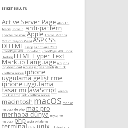
ETIKET BULUTU
Active Server Page
Alan Adı
anti-pattern
Tescili(Domain)
Apple
apache for mac
Arama Motoru
ASP
CSS
Optimizasyonu(Seo)
DHTML
eşarp
FrontPage 2003
FrontPage 2003 Donwload
FrontPage 2003 indir
HTML
Hyper Text
Hosting
Markup Language
icq
icq7
icq download
icq ses
icq ses paketi
ilk türk
iphone
kısaltma servisi
uygulama geliştirme
iphone uygulama
tasarımı
JavaScript
karaca
link kısaltma
link kısaltma servisi
macOS
macintosh
mac os
mac pro
macosx de php
merhaba dünya
mysql ve
php
macosx
sayfa ortalama
terminal
unix
tik.la
url shortener