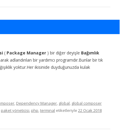
si
(
Package Manager
) bir diğer deyişle
Bağımlık
larak adlandırılan bir yardımcı programdır.Bunlar bir tık
ğişiklik yoktur.Her ikisinide duyduğunuzda kulak
omposer
,
Dependency Manager
,
global
,
global composer
,
paket yöneticisi
,
php
,
terminal
etiketleriyle
22 Ocak 2018