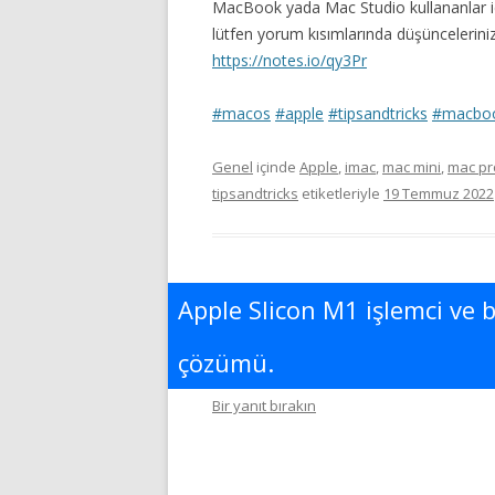
MacBook yada Mac Studio kullananlar için
lütfen yorum kısımlarında düşüncelerinizi
https://notes.io/qy3Pr
#macos
#apple
#tipsandtricks
#macbo
Genel
içinde
Apple
,
imac
,
mac mini
,
mac pr
tipsandtricks
etiketleriyle
19 Temmuz 2022
Apple Slicon M1 işlemci ve
çözümü.
Bir yanıt bırakın