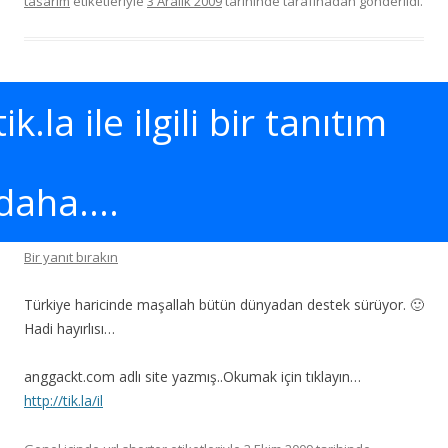
tasarım
etiketleriyle
3 Aralık 2009
tarihinde
tarafınadan gönderildi.
tik.la ile ilgili bir tanıtım
daha….
Bir yanıt bırakın
Türkiye haricinde maşallah bütün dünyadan destek sürüyor. 🙂
Hadi hayırlısı…
anggackt.com adlı site yazmış..Okumak için tıklayın…
http://tik.la/il