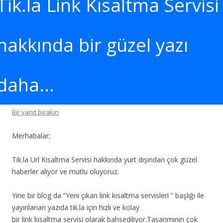
Tik.la Link Kısaltma Servisi
hakkında bir güzel yazı
daha…
Bir yanıt bırakın
Merhabalar;
Tik.la Url Kısaltma Servisi hakkında yurt dışından çok güzel
haberler alıyor ve mutlu oluyoruz.
Yine bir blog da “Yeni çıkan link kısaltma servisleri ” başlığı ile
yayınlanan yazıda tik.la için hızlı ve kolay
bir link kısaltma servisi olarak bahsediliyor.Tasarımının çok