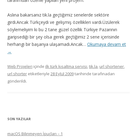
tarafımdan özenle yapılan yeni projem.
Aslına bakarsanız tik.la geçtiğimiz senelerde sektöre
girdi.Ancak Türkçeydi ve gelişmiş özellikleri vardı.Üzülerek
söylemeliyim ki bu 2 tane güzel özellik Türkiye Pazarının
garipsediği bir şey olsa gerek geçtiğimiz 2 sene içerisinde
herhangi bir başarıya ulaşamadı.Ancak…
Okumaya devam et
→
Web Projeleri
içinde
ilk türk kısaltma servisi
,
tik.la
,
url shortener
,
url shorter
etiketleriyle
28 Eylül 2009
tarihinde
tarafınadan
gönderildi.
SON YAZILAR
macOS Bilinmeyen İpuçları – 1