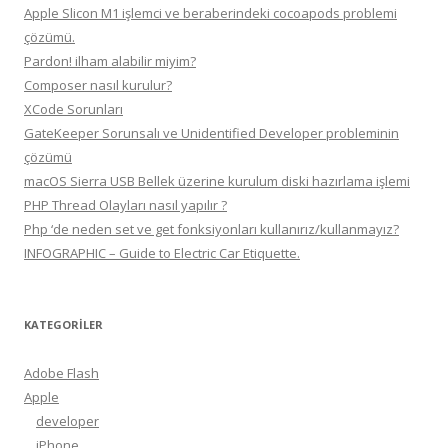
Apple Slicon M1 işlemci ve beraberindeki cocoapods problemi
çözümü.
Pardon! ilham alabilir miyim?
Composer nasıl kurulur?
XCode Sorunları
GateKeeper Sorunsalı ve Unidentified Developer probleminin
çözümü
macOS Sierra USB Bellek üzerine kurulum diski hazırlama işlemi
PHP Thread Olayları nasıl yapılır ?
Php ‘de neden set ve get fonksiyonları kullanırız/kullanmayız?
INFOGRAPHIC – Guide to Electric Car Etiquette.
KATEGORILER
Adobe Flash
Apple
developer
iPhone