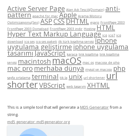
Active Server Page
anti-
Alan Adı Tescili(Domain)
pattern
Apple
apache for mac
Arama Motoru
ASP
CSS
DHTML
Optimizasyonu(Seo)
eşarp
FrontPage 2003
HTML
FrontPage 2003 Donwload
FrontPage 2003 indir
Hosting
Hyper Text Markup Language
icq
icq7
icq
iphone
download
icq ses
icq ses paketi
ilk türk kısaltma servisi
uygulama geliştirme
iphone uygulama
tasarımı
JavaScript
karaca
link kısaltma
link kısaltma
macOS
macintosh
servisi
mac os
macosx de php
mac pro
merhaba dünya
php
mysql ve macosx
url
terminal
unix
sayfa ortalama
tik.la
url shortener
shorter
VBScript
XHTML
web tasarım
This is a simple tool that will generate a
MD5 Generator
from a
string.
md5 generator: md5generator.org