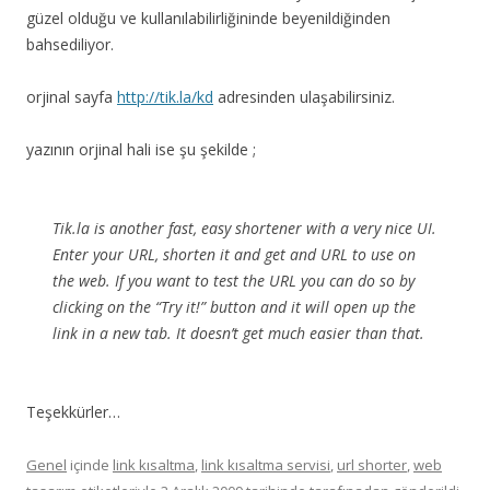
güzel olduğu ve kullanılabilirliğininde beyenildiğinden
bahsediliyor.
orjinal sayfa
http://tik.la/kd
adresinden ulaşabilirsiniz.
yazının orjinal hali ise şu şekilde ;
Tik.la is another fast, easy shortener with a very nice UI.
Enter your URL, shorten it and get and URL to use on
the web. If you want to test the URL you can do so by
clicking on the “Try it!” button and it will open up the
link in a new tab. It doesn’t get much easier than that.
Teşekkürler…
Genel
içinde
link kısaltma
,
link kısaltma servisi
,
url shorter
,
web