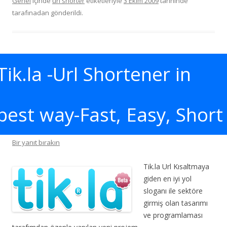
Genel
içinde
url shorter
etiketleriyle
3 Ekim 2009
tarihinde
tarafınadan gönderildi.
Tik.la -Url Shortener in
best way-Fast, Easy, Short
Bir yanıt bırakın
Tik.la Url Kısaltmaya
giden en iyi yol
sloganı ile sektöre
girmiş olan tasarımı
ve programlaması