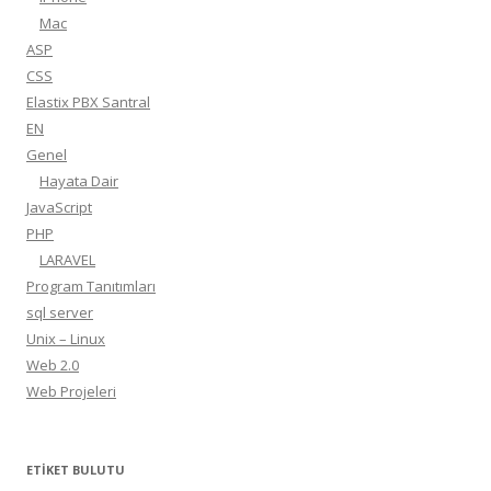
Mac
ASP
CSS
Elastix PBX Santral
EN
Genel
Hayata Dair
JavaScript
PHP
LARAVEL
Program Tanıtımları
sql server
Unix – Linux
Web 2.0
Web Projeleri
ETIKET BULUTU