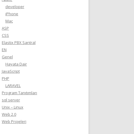
developer
iPhone
Mac
ASP
CSS
Elastix PBX Santral
EN
Genel
Hayata Dair
JavaScript
PHP
LARAVEL
Program Tanıtımları
sql server
Unix – Linux
Web 2.0
Web Projeleri