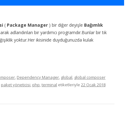
si
(
Package Manager
) bir diğer deyişle
Bağımlık
larak adlandırılan bir yardımcı programdır.Bunlar bir tık
ğişiklik yoktur.Her ikisinide duyduğunuzda kulak
omposer
,
Dependency Manager
,
global
,
global composer
,
paket yöneticisi
,
php
,
terminal
etiketleriyle
22 Ocak 2018