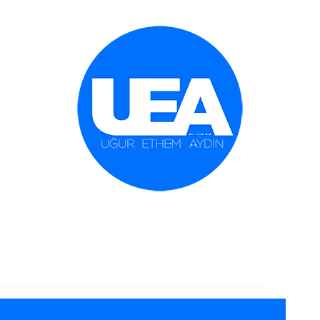
İçeriğe geç