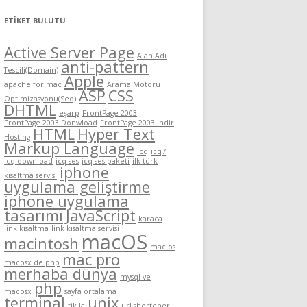
ETIKET BULUTU
Active Server Page
Alan Adı
anti-pattern
Tescili(Domain)
Apple
apache for mac
Arama Motoru
ASP
CSS
Optimizasyonu(Seo)
DHTML
eşarp
FrontPage 2003
FrontPage 2003 Donwload
FrontPage 2003 indir
HTML
Hyper Text
Hosting
Markup Language
icq
icq7
icq download
icq ses
icq ses paketi
ilk türk
iphone
kısaltma servisi
uygulama geliştirme
iphone uygulama
tasarımı
JavaScript
karaca
link kısaltma
link kısaltma servisi
macOS
macintosh
mac os
mac pro
macosx de php
merhaba dünya
mysql ve
php
macosx
sayfa ortalama
terminal
unix
tik.la
url shortener