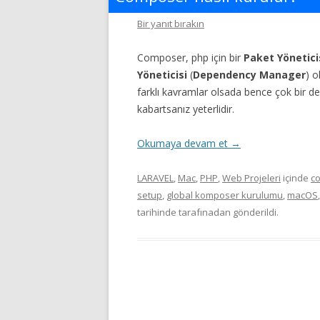
Bir yanıt bırakın
Composer, php için bir
Paket Yönetici
Yöneticisi
(
Dependency Manager
) o
farklı kavramlar olsada bence çok bir de
kabartsanız yeterlidir.
Okumaya devam et
→
LARAVEL
,
Mac
,
PHP
,
Web Projeleri
içinde
c
setup
,
global komposer kurulumu
,
macOS
tarihinde
tarafınadan gönderildi.