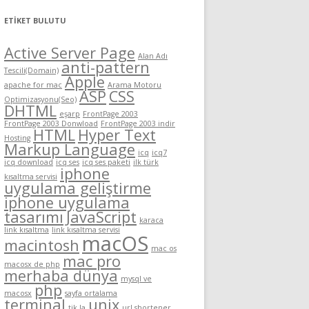
ETIKET BULUTU
Active Server Page
Alan Adı
anti-pattern
Tescili(Domain)
Apple
apache for mac
Arama Motoru
ASP
CSS
Optimizasyonu(Seo)
DHTML
eşarp
FrontPage 2003
FrontPage 2003 Donwload
FrontPage 2003 indir
HTML
Hyper Text
Hosting
Markup Language
icq
icq7
icq download
icq ses
icq ses paketi
ilk türk
iphone
kısaltma servisi
uygulama geliştirme
iphone uygulama
tasarımı
JavaScript
karaca
link kısaltma
link kısaltma servisi
macOS
macintosh
mac os
mac pro
macosx de php
merhaba dünya
mysql ve
php
macosx
sayfa ortalama
terminal
unix
u

tik.la
url shortener