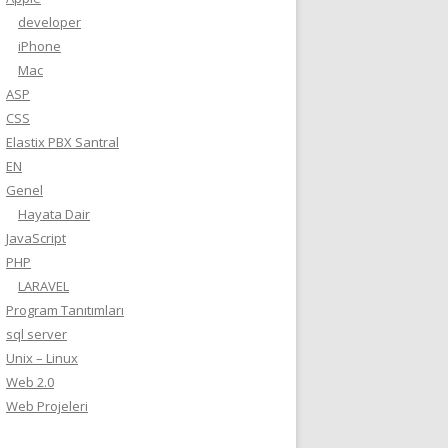
developer
iPhone
Mac
ASP
CSS
Elastix PBX Santral
EN
Genel
Hayata Dair
JavaScript
PHP
LARAVEL
Program Tanıtımları
sql server
Unix – Linux
Web 2.0
Web Projeleri