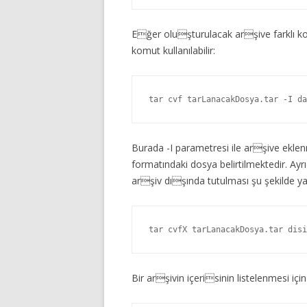
Eğer oluşturulacak arşive farklı ko
komut kullanılabilir:
tar cvf tarLanacakDosya.tar -I da
Burada -I parametresi ile arşive eklen
formatındaki dosya belirtilmektedir. Ayr
arşiv dışında tutulması şu şekilde yap
tar cvfX tarLanacakDosya.tar disi
Bir arşivin içerisinin listelenmesi için