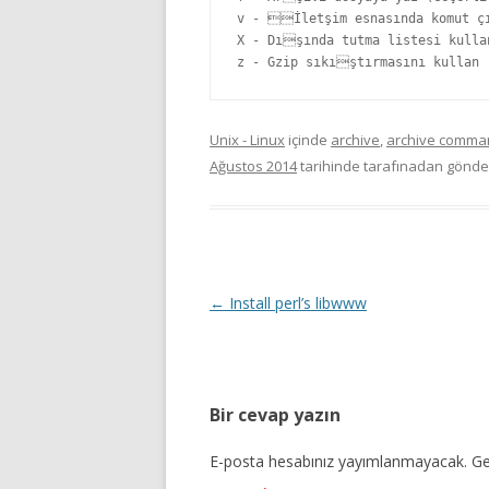
v - İletşim esnasında komut çı
X - Dışında tutma listesi kullan
z - Gzip sıkıştırmasını kullan
Unix - Linux
içinde
archive
,
archive comma
Ağustos 2014
tarihinde
tarafınadan gönder
Yazı dolaşımı
←
Install perl’s libwww
Bir cevap yazın
E-posta hesabınız yayımlanmayacak.
Ge