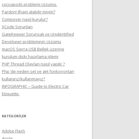
cocoapods problemi çözümü.
Pardon! ilham alabilir miyim?
Composer nasıl kurulur?
XCode Sorunları
GateKeeper Sorunsalı ve Unidentified
Developer probleminin çözümü
macOS Sierra USB Bellek üzerine
kurulum diski hazırlama işlemi
PHP Thread Olayları nasıl yapılır ?
Php ‘de neden set ve get fonksiyonları
kullanırız/kullanmayız?
INFOGRAPHIC – Guide to Electric Car
Etiquette.
KATEGORILER
Adobe Flash
Apple