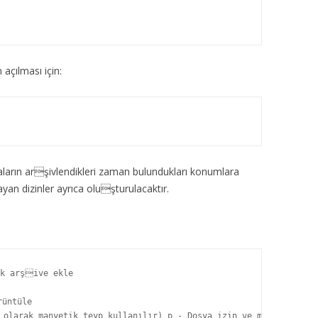
çılması için:
aların arşivlendikleri zaman bulundukları konumlara
yan dizinler ayrıca oluşturulacaktır.
k arşive ekle

üntüle

olarak manyetik teyp kullanılır) p - Dosya izin ve modlarını kor