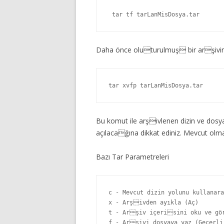
 tar tf tarLanMisDosya.tar 
Daha önce oluturulmuş bir arşivin a
tar xvfp tarLanMisDosya.tar
Bu komut ile arşivlenen dizin ve dosy
açılacağına dikkat ediniz. Mevcut olma
Bazı Tar Parametreleri
c - Mevcut dizin yolunu kullanara
x - Arşivden ayıkla (Aç)

t - Arşiv içerisini oku ve gör
f - Arşivi dosyaya yaz (Geçerli 