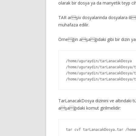
olarak bir dosya ya da manyetik teyp cihaz
TAR arşiv dosyalarında dosyalara ilişk
muhafaza edilir.
Örneğin aşağıdaki gibi bir dizin yapı
/home/uguraydin/tarLanacakDosya 

/home/uguraydin/tarLanacakDosya/t
/home/uguraydin/tarLanacakDosya/t
/home/uguraydin/tarLanacakDosya/t
TarLanacakDosya dizinini ve altındaki t
aşağıdaki komut girilmelidir:
tar cvf tarLanacakDosya.tar /home