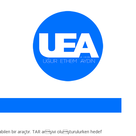
İçeriğe geç
abilen bir araçtır. TAR arşivi oluşturulurken hedef