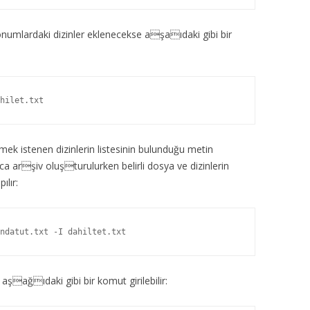
numlardaki dizinler eklenecekse aşaıdaki gibi bir
hilet.txt
mek istenen dizinlerin listesinin bulunduğu metin
ıca arşiv oluşturulurken belirli dosya ve dizinlerin
ılır:
ndatut.txt -I dahiltet.txt
 aşağıdaki gibi bir komut girilebilir: