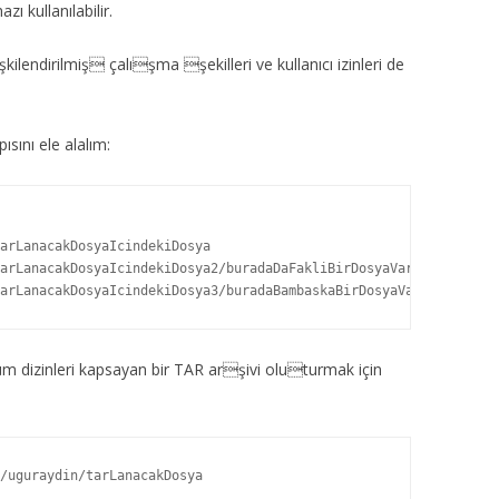
ı kullanılabilir.
ilendirilmiş çalışma şekilleri ve kullanıcı izinleri de
sını ele alalım:
arLanacakDosyaIcindekiDosya

arLanacakDosyaIcindekiDosya2/buradaDaFakliBirDosyaVar

arLanacakDosyaIcindekiDosya3/buradaBambaskaBirDosyaVar
üm dizinleri kapsayan bir TAR arşivi oluturmak için
/uguraydin/tarLanacakDosya