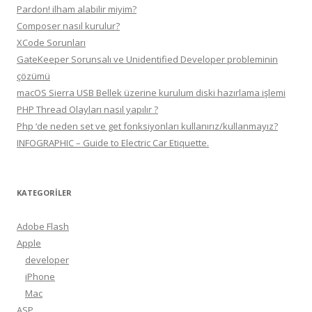
Pardon! ilham alabilir miyim?
Composer nasıl kurulur?
XCode Sorunları
GateKeeper Sorunsalı ve Unidentified Developer probleminin
çözümü
macOS Sierra USB Bellek üzerine kurulum diski hazırlama işlemi
PHP Thread Olayları nasıl yapılır ?
Php ‘de neden set ve get fonksiyonları kullanırız/kullanmayız?
INFOGRAPHIC – Guide to Electric Car Etiquette.
KATEGORILER
Adobe Flash
Apple
developer
iPhone
Mac
ASP