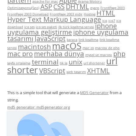
pattern
Apple
apache for mac
Arama Motoru
ASP
CSS
DHTML
Optimizasyonu(Seo)
eşarp
FrontPage 2003
HTML
FrontPage 2003 Donwload
FrontPage 2003 indir
Hosting
Hyper Text Markup Language
icq
icq7
icq
iphone
download
icq ses
icq ses paketi
ilk türk kısaltma servisi
uygulama geliştirme
iphone uygulama
tasarımı
JavaScript
karaca
link kısaltma
link kısaltma
macOS
macintosh
servisi
mac os
macosx de php
mac pro
merhaba dünya
php
mysql ve macosx
url
terminal
unix
sayfa ortalama
tik.la
url shortener
shorter
VBScript
XHTML
web tasarım
This is a simple tool that will generate a
MD5 Generator
from a
string.
md5 generator: md5generator.org