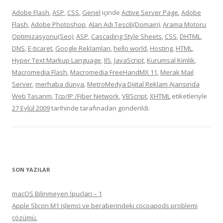
Adobe Flash
,
ASP
,
CSS
,
Genel
içinde
Active Server Page
,
Adobe
Flash
,
Adobe Photoshop
,
Alan Adı Tescili(Domain)
,
Arama Motoru
Optimizasyonu(Seo)
,
ASP
,
Cascading Style Sheets
,
CSS
,
DHTML
,
DNS
,
E-ticaret
,
Google Reklamları
,
hello world
,
Hosting
,
HTML
,
Hyper Text Markup Language
,
IIS
,
JavaScript
,
Kurumsal Kimlik
,
Macromedia Flash
,
Macromedia FreeHandMX 11
,
Merak Mail
Server
,
merhaba dünya
,
MetroMedya Dijital Reklam Ajansında
Web Tasarım
,
Tcp/IP /Fiber Network
,
VBScript
,
XHTML
etiketleriyle
27 Eylül 2009
tarihinde
tarafınadan gönderildi.
SON YAZILAR
macOS Bilinmeyen İpuçları – 1
Apple Slicon M1 işlemci ve beraberindeki cocoapods problemi
çözümü.