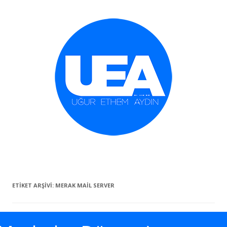
İçeriğe geç
ETIKET ARŞIVI:
MERAK MAIL SERVER