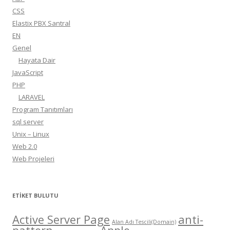
CSS
Elastix PBX Santral
EN
Genel
Hayata Dair
JavaScript
PHP
LARAVEL
Program Tanıtımları
sql server
Unix – Linux
Web 2.0
Web Projeleri
ETIKET BULUTU
Active Server Page
anti-
Alan Adı Tescili(Domain)