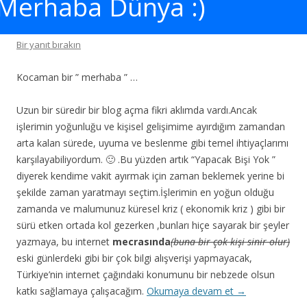
Merhaba Dünya :)
Bir yanıt bırakın
Kocaman bir ” merhaba ” …
Uzun bir süredir bir blog açma fikri aklımda vardı.Ancak
işlerimin yoğunluğu ve kişisel gelişimime ayırdığım zamandan
arta kalan sürede, uyuma ve beslenme gibi temel ihtiyaçlarımı
karşılayabiliyordum. 🙂 .Bu yüzden artık “Yapacak Bişi Yok ”
diyerek kendime vakit ayırmak için zaman beklemek yerine bi
şekilde zaman yaratmayı seçtim.İşlerimin en yoğun olduğu
zamanda ve malumunuz küresel kriz ( ekonomik kriz ) gibi bir
sürü etken ortada kol gezerken ,bunları hiçe sayarak bir şeyler
yazmaya, bu internet
mecrasında
(buna bir çok kişi sinir olur)
eski günlerdeki gibi bir çok bilgi alışverişi yapmayacak,
Türkiye’nin internet çağındaki konumunu bir nebzede olsun
katkı sağlamaya çalışacağım.
Okumaya devam et
→