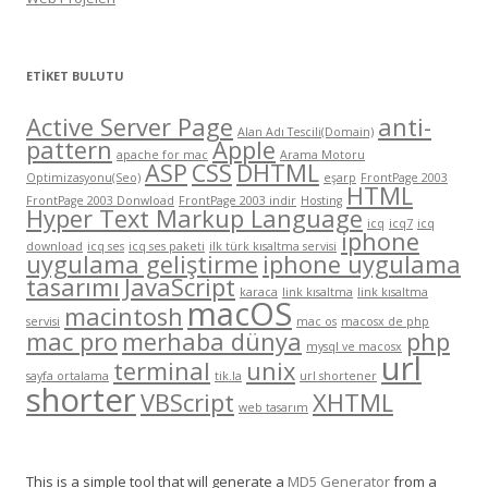
ETIKET BULUTU
Active Server Page
anti-
Alan Adı Tescili(Domain)
pattern
Apple
apache for mac
Arama Motoru
ASP
CSS
DHTML
Optimizasyonu(Seo)
eşarp
FrontPage 2003
HTML
FrontPage 2003 Donwload
FrontPage 2003 indir
Hosting
Hyper Text Markup Language
icq
icq7
icq
iphone
download
icq ses
icq ses paketi
ilk türk kısaltma servisi
uygulama geliştirme
iphone uygulama
tasarımı
JavaScript
karaca
link kısaltma
link kısaltma
macOS
macintosh
servisi
mac os
macosx de php
mac pro
merhaba dünya
php
mysql ve macosx
url
terminal
unix
sayfa ortalama
tik.la
url shortener
shorter
VBScript
XHTML
web tasarım
This is a simple tool that will generate a
MD5 Generator
from a