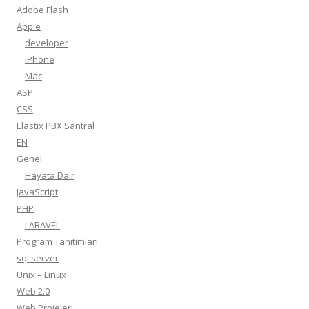
Adobe Flash
Apple
developer
iPhone
Mac
ASP
CSS
Elastix PBX Santral
EN
Genel
Hayata Dair
JavaScript
PHP
LARAVEL
Program Tanıtımları
sql server
Unix – Linux
Web 2.0
Web Projeleri