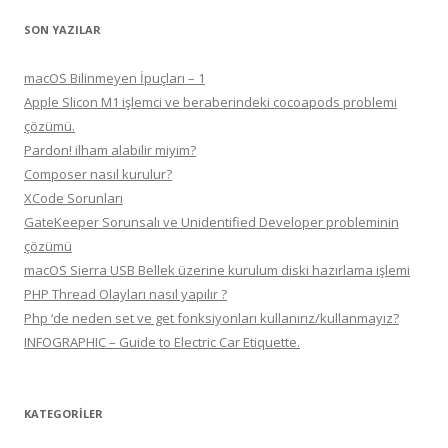
SON YAZILAR
macOS Bilinmeyen İpuçları – 1
Apple Slicon M1 işlemci ve beraberindeki cocoapods problemi
çözümü.
Pardon! ilham alabilir miyim?
Composer nasıl kurulur?
XCode Sorunları
GateKeeper Sorunsalı ve Unidentified Developer probleminin
çözümü
macOS Sierra USB Bellek üzerine kurulum diski hazırlama işlemi
PHP Thread Olayları nasıl yapılır ?
Php ‘de neden set ve get fonksiyonları kullanırız/kullanmayız?
INFOGRAPHIC – Guide to Electric Car Etiquette.
KATEGORILER