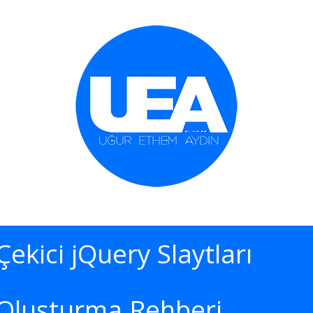
İçeriğe geç
Çekici jQuery Slaytları
Oluşturma Rehberi