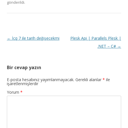
gönderildi.
Yazı dolaşımı
←
İcq 7 ile tarih değişecekmi
Plesk Api | Parallels Plesk |
.NET – C#
→
Bir cevap yazın
E-posta hesabınız yayımlanmayacak.
Gerekli alanlar
*
ile
işaretlenmişlerdir
Yorum
*