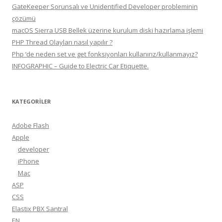
GateKeeper Sorunsalı ve Unidentified Developer probleminin
çözümü
macOS Sierra USB Bellek üzerine kurulum diski hazırlama işlemi
PHP Thread Olayları nasıl yapılır ?
Php ‘de neden set ve get fonksiyonları kullanırız/kullanmayız?
INFOGRAPHIC – Guide to Electric Car Etiquette.
KATEGORILER
Adobe Flash
Apple
developer
iPhone
Mac
ASP
CSS
Elastix PBX Santral
EN