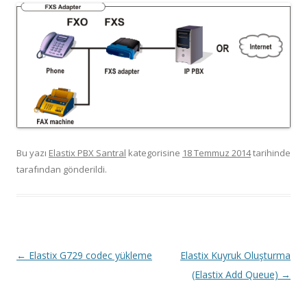
Bu yazı
Elastix PBX Santral
kategorisine
18 Temmuz 2014
tarihinde
tarafından gönderildi.
Yazı dolaşımı
←
Elastix G729 codec yükleme
Elastix Kuyruk Oluşturma
(Elastix Add Queue)
→