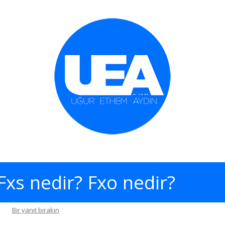
İçeriğe geç
Fxs nedir? Fxo nedir?
Bir yanıt bırakın