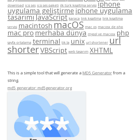
iphone
download
icq ses
icq ses paketi
ilk türk kısaltma servisi
uygulama geliştirme
iphone uygulama
tasarımı
JavaScript
karaca
link kısaltma
link kısaltma
macOS
macintosh
servisi
mac os
macosx de php
mac pro
merhaba dünya
php
mysql ve macosx
url
terminal
unix
sayfa ortalama
tik.la
url shortener
shorter
VBScript
XHTML
web tasarım
This is a simple tool that will generate a
MD5 Generator
from a
string.
md5 generator: md5generator.org