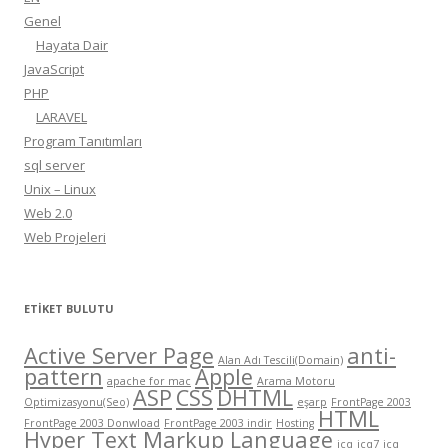
Genel
Hayata Dair
JavaScript
PHP
LARAVEL
Program Tanıtımları
sql server
Unix – Linux
Web 2.0
Web Projeleri
ETIKET BULUTU
Active Server Page
anti-
Alan Adı Tescili(Domain)
pattern
Apple
apache for mac
Arama Motoru
ASP
CSS
DHTML
Optimizasyonu(Seo)
eşarp
FrontPage 2003
HTML
FrontPage 2003 Donwload
FrontPage 2003 indir
Hosting
Hyper Text Markup Language
icq
icq7
icq