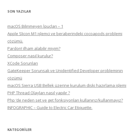
SON YAZILAR
macOS Bilinmeyen İpuçları – 1
Apple Slicon M1 işlemci ve beraberindeki cocoapods problemi
çözümü.
Pardon! ilham alabilir miyim?
Composer nasıl kurulur?
XCode Sorunları
GateKeeper Sorunsalı ve Unidentified Developer probleminin
çözümü
macOS Sierra USB Bellek üzerine kurulum diski hazırlama işlemi
PHP Thread Olayları nasıl yapılır ?
Php ‘de neden set ve get fonksiyonları kullanırız/kullanmayız?
INFOGRAPHIC – Guide to Electric Car Etiquette.
KATEGORILER