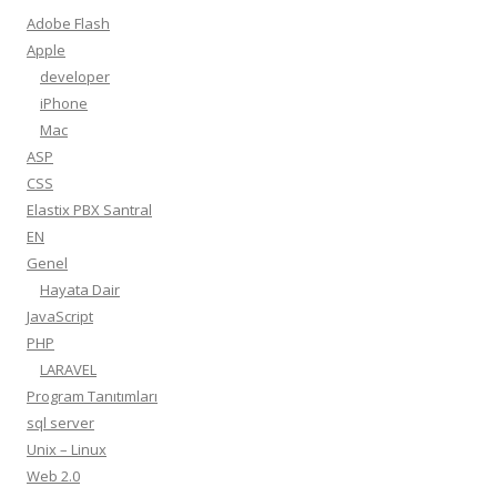
Adobe Flash
Apple
developer
iPhone
Mac
ASP
CSS
Elastix PBX Santral
EN
Genel
Hayata Dair
JavaScript
PHP
LARAVEL
Program Tanıtımları
sql server
Unix – Linux
Web 2.0