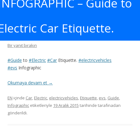
INFOGRAPHIC – Guide to
Electric Car Etiquette.
Bir yanıt bırakın
#Guide
to
#Electric
#Car
Etiquette.
#electricvehicles
#evs
Infographic
Okumaya devam et
→
EN
içinde
Car
,
Electric
,
electricvehicles
,
Etiquette
,
evs
,
Guide
,
Infographic
etiketleriyle
19 Aralık 2015
tarihinde
tarafınadan
gönderildi.