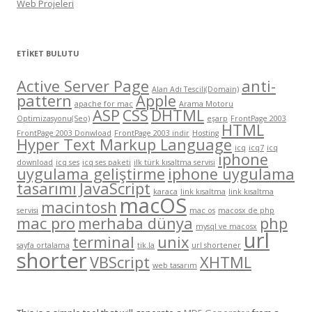
Web Projeleri
ETIKET BULUTU
Active Server Page
anti-
Alan Adı Tescili(Domain)
pattern
Apple
apache for mac
Arama Motoru
ASP
CSS
DHTML
Optimizasyonu(Seo)
eşarp
FrontPage 2003
HTML
FrontPage 2003 Donwload
FrontPage 2003 indir
Hosting
Hyper Text Markup Language
icq
icq7
icq
iphone
download
icq ses
icq ses paketi
ilk türk kısaltma servisi
uygulama geliştirme
iphone uygulama
tasarımı
JavaScript
karaca
link kısaltma
link kısaltma
macOS
macintosh
servisi
mac os
macosx de php
mac pro
merhaba dünya
php
mysql ve macosx
url
terminal
unix
sayfa ortalama
tik.la
url shortener
shorter
VBScript
XHTML
web tasarım