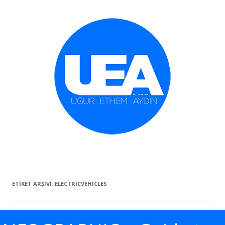
İçeriğe geç
ETIKET ARŞIVI:
ELECTRICVEHICLES