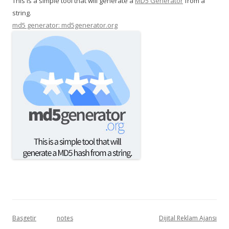
This is a simple tool that will generate a
MD5 Generator
from a
string.
md5 generator: md5generator.org
Basgetir
notes
Dijital Reklam Ajansı