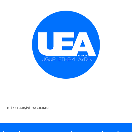
İçeriğe geç
ETIKET ARŞIVI:
YAZILIMCI