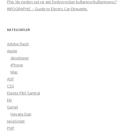
Php ‘de neden set ve get fonksiyonları kullanırız/kullanmayız?
INFOGRAPHIC – Guide to Electric Car Etiquette.
KATEGORILER
Adobe Flash
Apple
developer
iPhone
Mac
ASP
CSS
Elastix PBX Santral
EN
Genel
Hayata Dair
JavaScript
PHP