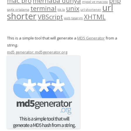
mac pro
merhaba dünya
php
mysql ve macosx
url
terminal
unix
sayfa ortalama
tik.la
url shortener
shorter
VBScript
XHTML
web tasarım
This is a simple tool that will generate a
MD5 Generator
from a
string.
md5 generator: md5generator.org