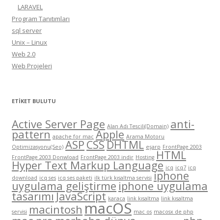
LARAVEL
Program Tanıtımları
sql server
Unix – Linux
Web 2.0
Web Projeleri
ETIKET BULUTU
Active Server Page
anti-
Alan Adı Tescili(Domain)
pattern
Apple
apache for mac
Arama Motoru
ASP
CSS
DHTML
Optimizasyonu(Seo)
eşarp
FrontPage 2003
HTML
FrontPage 2003 Donwload
FrontPage 2003 indir
Hosting
Hyper Text Markup Language
icq
icq7
icq
iphone
download
icq ses
icq ses paketi
ilk türk kısaltma servisi
uygulama geliştirme
iphone uygulama
tasarımı
JavaScript
karaca
link kısaltma
link kısaltma
macOS
macintosh
servisi
mac os
macosx de php