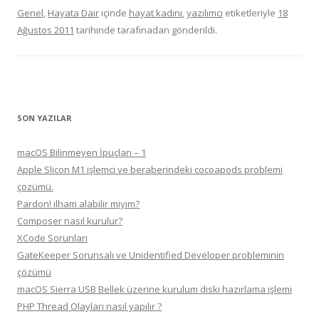
Genel
,
Hayata Dair
içinde
hayat kadını
,
yazılımcı
etiketleriyle
18
Ağustos 2011
tarihinde
tarafınadan gönderildi.
SON YAZILAR
macOS Bilinmeyen İpuçları – 1
Apple Slicon M1 işlemci ve beraberindeki cocoapods problemi
çözümü.
Pardon! ilham alabilir miyim?
Composer nasıl kurulur?
XCode Sorunları
GateKeeper Sorunsalı ve Unidentified Developer probleminin
çözümü
macOS Sierra USB Bellek üzerine kurulum diski hazırlama işlemi
PHP Thread Olayları nasıl yapılır ?