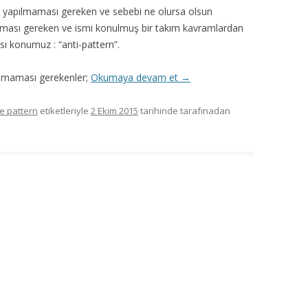
dan yapılmaması gereken ve sebebi ne olursa olsun
ulması gereken ve ismi konulmuş bir takım kavramlardan
 konumuz : “anti-pattern”.
pılmaması gerekenler;
Okumaya devam et
→
e pattern
etiketleriyle
2 Ekim 2015
tarihinde
tarafınadan