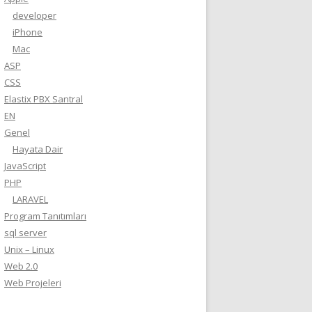
developer
iPhone
Mac
ASP
CSS
Elastix PBX Santral
EN
Genel
Hayata Dair
JavaScript
PHP
LARAVEL
Program Tanıtımları
sql server
Unix – Linux
Web 2.0
Web Projeleri