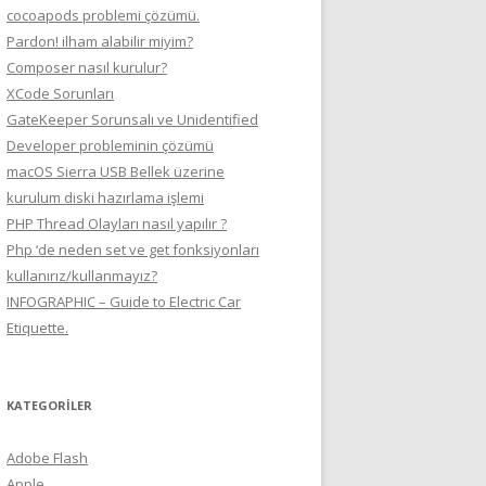
cocoapods problemi çözümü.
Pardon! ilham alabilir miyim?
Composer nasıl kurulur?
XCode Sorunları
GateKeeper Sorunsalı ve Unidentified
Developer probleminin çözümü
macOS Sierra USB Bellek üzerine
kurulum diski hazırlama işlemi
PHP Thread Olayları nasıl yapılır ?
Php ‘de neden set ve get fonksiyonları
kullanırız/kullanmayız?
INFOGRAPHIC – Guide to Electric Car
Etiquette.
KATEGORILER
Adobe Flash
Apple