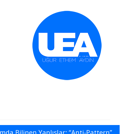
İçeriğe geç
mda Bilinen Yanlışlar: “Anti-Pattern”