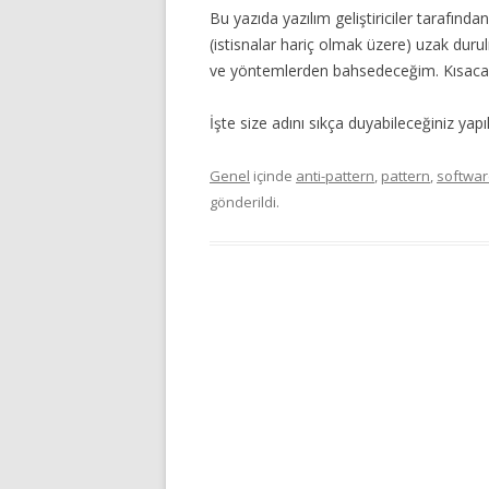
Bu yazıda yazılım geliştiriciler tarafın
(istisnalar hariç olmak üzere) uzak dur
ve yöntemlerden bahsedeceğim. Kısacası
İşte size adını sıkça duyabileceğiniz ya
Genel
içinde
anti-pattern
,
pattern
,
softwar
gönderildi.