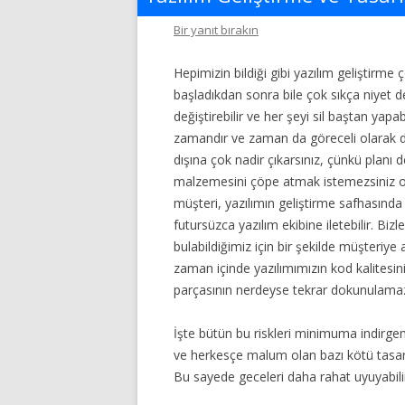
Bir yanıt bırakın
Hepimizin bildiği gibi yazılım geliştirme
başladıkdan sonra bile çok sıkça niyet deği
değiştirebilir ve her şeyi sil baştan yap
zamandır ve zaman da göreceli olarak de
dışına çok nadir çıkarsınız, çünkü planı 
malzemesini çöpe atmak istemezsiniz o 
müşteri, yazılımın geliştirme safhasında 
futursüzca yazılım ekibine iletebilir. Bizl
bulabildiğimiz için bir şekilde müşteriy
zaman içinde yazılımımızın kod kalitesin
parçasının nerdeyse tekrar dokunulama
İşte bütün bu riskleri minimuma indirge
ve herkesçe malum olan bazı kötü tasar
Bu sayede geceleri daha rahat uyuyabilir,