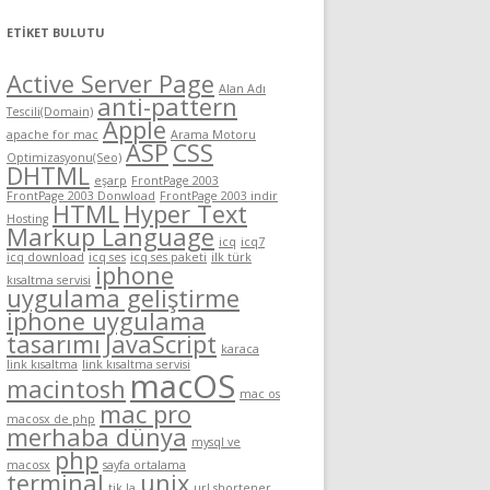
ETIKET BULUTU
Active Server Page
Alan Adı
anti-pattern
Tescili(Domain)
Apple
apache for mac
Arama Motoru
ASP
CSS
Optimizasyonu(Seo)
DHTML
eşarp
FrontPage 2003
FrontPage 2003 Donwload
FrontPage 2003 indir
HTML
Hyper Text
Hosting
Markup Language
icq
icq7
icq download
icq ses
icq ses paketi
ilk türk
iphone
kısaltma servisi
uygulama geliştirme
iphone uygulama
tasarımı
JavaScript
karaca
link kısaltma
link kısaltma servisi
macOS
macintosh
mac os
mac pro
macosx de php
merhaba dünya
mysql ve
php
macosx
sayfa ortalama
terminal
unix
tik.la
url shortener