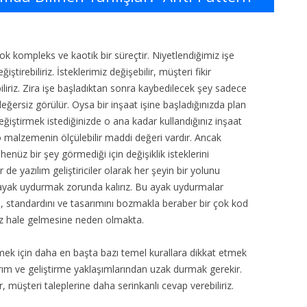
 çok kompleks ve kaotik bir süreçtir. Niyetlendiğimiz işe
ştirebiliriz. İsteklerimiz değişebilir, müşteri fikir
abiliriz. Zira işe başladıktan sonra kaybedilecek şey sadece
ğersiz görülür. Oysa bir inşaat işine başladığınızda plan
değiştirmek istediğinizde o ana kadar kullandığınız inşaat
malzemenin ölçülebilir maddi değeri vardır. Ancak
henüz bir şey görmediği için değişiklik isteklerini
er de yazılım geliştiriciler olarak her şeyin bir yolunu
e ayak uydurmak zorunda kalırız. Bu ayak uydurmalar
i, standardını ve tasarımını bozmakla beraber bir çok kod
z hale gelmesine neden olmakta.
mek için daha en başta bazı temel kurallara dikkat etmek
ım ve geliştirme yaklaşımlarından uzak durmak gerekir.
 müşteri taleplerine daha serinkanlı cevap verebiliriz.