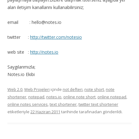
alan iletişim kanallarını kullanabilirsiniz;
email :
hello@notes.io
twitter :
http://twitter.com/notesio
web site :
http://notes.io
Saygılarımızla;
Notes.io Ekibi
Web 2.0
,
Web Projeleri
içinde
not defteri
,
note short
,
note
shortener
,
notepad
,
notes.io
,
online note short
,
online notepad
,
online notes services
,
text shortener
,
twitter text shortener
etiketleriyle
22 Haziran 2011
tarihinde
tarafınadan gönderildi.