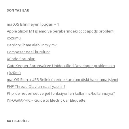
SON YAZILAR
macOS Bilinmeyen İpuçları – 1
Apple Slicon M1 işlemci ve beraberindeki cocoapods problemi
çözümü.
Pardon! ilham alabilir miyim?
Composer nasıl kurulur?
XCode Sorunları
GateKeeper Sorunsalı ve Unidentified Developer probleminin
çözümü
macOS Sierra USB Bellek üzerine kurulum diski hazırlama işlemi
PHP Thread Olayları nasıl yapılır ?
Php ‘de neden set ve get fonksiyonları kullanırız/kullanmayız?
INFOGRAPHIC – Guide to Electric Car Etiquette.
KATEGORILER