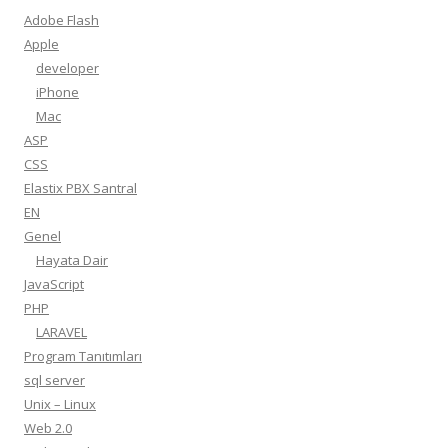
Adobe Flash
Apple
developer
iPhone
Mac
ASP
CSS
Elastix PBX Santral
EN
Genel
Hayata Dair
JavaScript
PHP
LARAVEL
Program Tanıtımları
sql server
Unix – Linux
Web 2.0