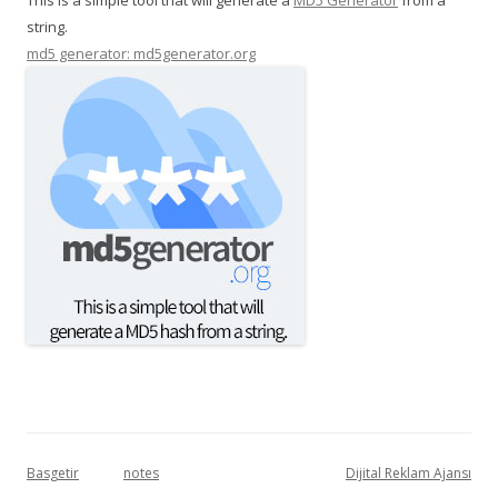
This is a simple tool that will generate a
MD5 Generator
from a
string.
md5 generator: md5generator.org
Basgetir
notes
Dijital Reklam Ajansı