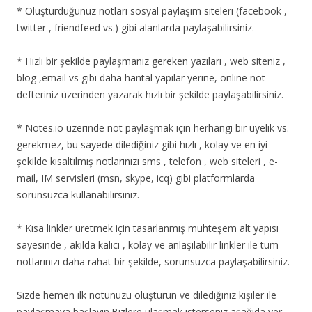
* Oluşturduğunuz notları sosyal paylaşım siteleri (facebook ,
twitter , friendfeed vs.) gibi alanlarda paylaşabilirsiniz.
* Hızlı bir şekilde paylaşmanız gereken yazıları , web siteniz ,
blog ,email vs gibi daha hantal yapılar yerine, online not
defteriniz üzerinden yazarak hızlı bir şekilde paylaşabilirsiniz.
* Notes.io üzerinde not paylaşmak için herhangi bir üyelik vs.
gerekmez, bu sayede dilediğiniz gibi hızlı , kolay ve en iyi
şekilde kısaltılmış notlarınızı sms , telefon , web siteleri , e-
mail, IM servisleri (msn, skype, icq) gibi platformlarda
sorunsuzca kullanabilirsiniz.
* Kısa linkler üretmek için tasarlanmış muhteşem alt yapısı
sayesinde , akılda kalıcı , kolay ve anlaşılabilir linkler ile tüm
notlarınızı daha rahat bir şekilde, sorunsuzca paylaşabilirsiniz.
Sizde hemen ilk notunuzu oluşturun ve dilediğiniz kişiler ile
paylaşmaya başlayın.Bizlere ulaşmak isterseniz aşağıda yer