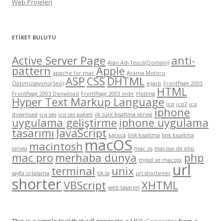
Web Projeleri
ETIKET BULUTU
Active Server Page
anti-
Alan Adı Tescili(Domain)
pattern
Apple
apache for mac
Arama Motoru
ASP
CSS
DHTML
Optimizasyonu(Seo)
eşarp
FrontPage 2003
HTML
FrontPage 2003 Donwload
FrontPage 2003 indir
Hosting
Hyper Text Markup Language
icq
icq7
icq
iphone
download
icq ses
icq ses paketi
ilk türk kısaltma servisi
uygulama geliştirme
iphone uygulama
tasarımı
JavaScript
karaca
link kısaltma
link kısaltma
macOS
macintosh
servisi
mac os
macosx de php
mac pro
merhaba dünya
php
mysql ve macosx
url
terminal
unix
sayfa ortalama
tik.la
url shortener
shorter
VBScript
XHTML
web tasarım